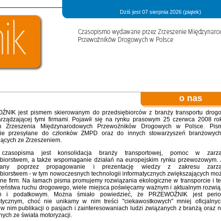
Dziś jest 07 sierpnia 2026 (piątek)
o nas
NIK jest pismem skierowanym do przedsiębiorców z branży transportu drog
arządzającej tymi firmami. Pojawił się na rynku prasowym 25 czerwca 2008 ro
n Zrzeszenia Międzynarodowych Przewoźników Drogowych w Polsce. Pism
nie przesyłane do członków ZMPD oraz do innych stowarzyszeń branżowych
jących ze Zrzeszeniem.
czasopisma jest konsolidacja branży transportowej, pomoc w zarzą
ębiorstwem, a także wspomaganie działań na europejskim rynku przewozowym. 
owany poprzez propagowanie i prezentację wiedzy z zakresu zarzą
biorstwem - w tym nowoczesnych technologii informatycznych zwiększających moż
ne firm. Na łamach pisma promujemy rozwiązania ekologiczne w transporcie i t
zeństwa ruchu drogowego, wiele miejsca poświęcamy ważnym i aktualnym rozwi
m i podatkowym. Można śmiało powiedzieć, że PRZEWOŹNIK jest perio
istycznym, choć nie unikamy w nim treści "ciekawostkowych" mniej oficjalnyc
w nim publikacji o pasjach i zainteresowaniach ludzi związanych z branżą oraz 
nych ze świata motoryzacji.