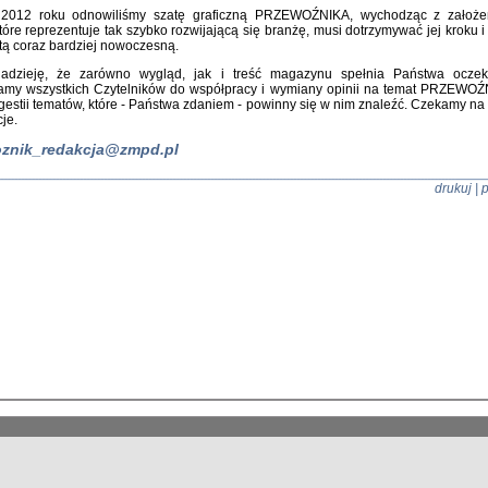
2012 roku odnowiliśmy szatę graficzną PRZEWOŹNIKA, wychodząc z założe
tóre reprezentuje tak szybko rozwijającą się branżę, musi dotrzymywać jej kroku 
tą coraz bardziej nowoczesną.
dzieję, że zarówno wygląd, jak i treść magazynu spełnia Państwa oczek
amy wszystkich Czytelników do współpracy i wymiany opinii na temat PRZEWOŹ
gestii tematów, które - Państwa zdaniem - powinny się w nim znaleźć. Czekamy na 
je.
znik_redakcja@zmpd.pl
drukuj
|
p