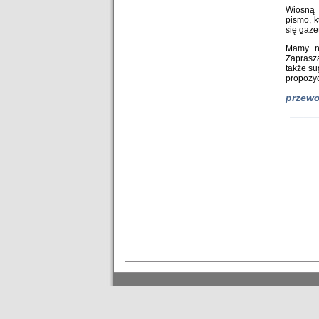
Wiosną 
pismo, k
się gaze
Mamy na
Zaprasz
także su
propozyc
przewo