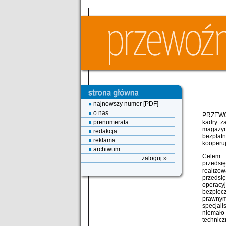
najnowszy numer [PDF]
o nas
PRZEWOŹ
prenumerata
kadry z
magazy
redakcja
bezpłat
reklama
kooperu
archiwum
Celem 
zaloguj »
przedsi
realiz
przedsię
operacyj
bezpiec
prawny
specjal
niemało 
technicz