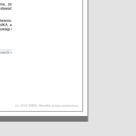
nia, że
i stawać
iwania.
NIKA, a
uwagi i
owrót »
(c). 2012 ZMPD. Wszelkie prawa zastrzezone.