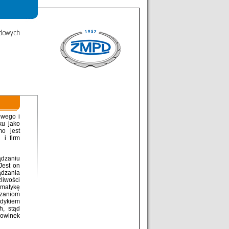
owego i
ku jako
o jest
 i firm
dzaniu
Jest on
dzania
liwości
ematykę
ązaniom
dykiem
h, stąd
nowinek